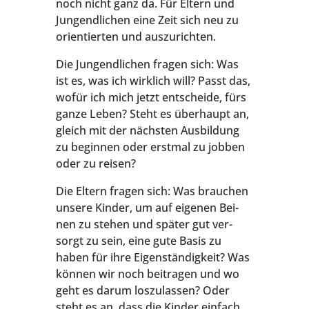
noch nicht ganz da. Für Eltern und
Jun­gen­d­li­chen eine Zeit sich neu zu
ori­en­tier­ten und auszurichten.
Die Jun­gen­d­li­chen fra­gen sich: Was
ist es, was ich wirk­lich will? Passt das,
wofür ich mich jetzt ent­schei­de, fürs
gan­ze Leben? Steht es über­haupt an,
gleich mit der nächs­ten Aus­bil­dung
zu begin­nen oder erst­mal zu job­ben
oder zu reisen?
Die Eltern fra­gen sich: Was brau­chen
unse­re Kin­der, um auf eige­nen Bei­
nen zu ste­hen und spä­ter gut ver­
sorgt zu sein, eine gute Basis zu
haben für ihre Eigen­stän­dig­keit? Was
kön­nen wir noch bei­tra­gen und wo
geht es dar­um los­zu­las­sen? Oder
steht es an, dass die Kin­der ein­fach