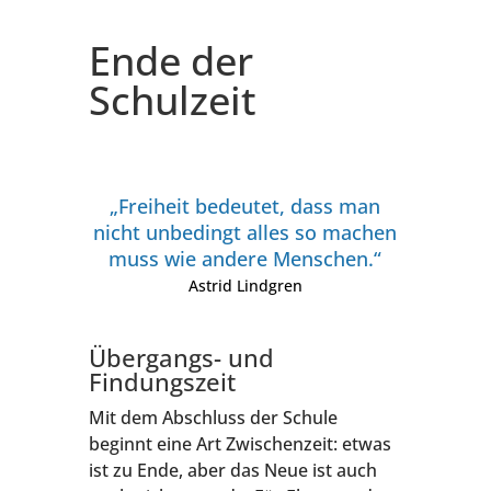
Ende der
Schulzeit
„Frei­heit bedeu­tet, dass man
nicht unbe­dingt alles so machen
muss wie ande­re Men­schen.“
Astrid Lind­gren
Über­gangs- und
Findungszeit
Mit dem Abschluss der Schu­le
beginnt eine Art Zwi­schen­zeit: etwas
ist zu Ende, aber das Neue ist auch