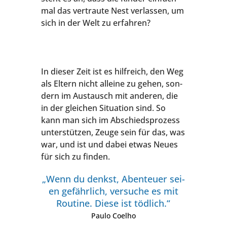
mal das ver­trau­te Nest ver­las­sen, um
sich in der Welt zu erfahren?
In die­ser Zeit ist es hilf­reich, den Weg
als Eltern nicht allei­ne zu gehen, son­
dern im Aus­tausch mit ande­ren, die
in der glei­chen Situa­ti­on sind. So
kann man sich im Abschieds­pro­zess
unter­stüt­zen, Zeu­ge sein für das, was
war, und ist und dabei etwas Neu­es
für sich zu finden.
„Wenn du denkst, Aben­teu­er sei­
en gefähr­lich, ver­su­che es mit
Rou­ti­ne. Die­se ist töd­lich.“
Pau­lo Coelho