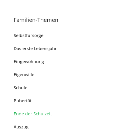
Fami­li­en-The­men
Selbst­für­sor­ge
Das ers­te Lebensjahr
Ein­ge­wöh­nung
Eigen­wil­le
Schu­le
Puber­tät
Ende der Schulzeit
Aus­zug