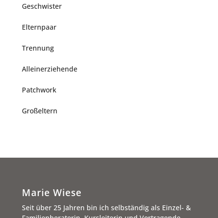
Geschwis­ter
Eltern­paar
Tren­nung
Allein­er­zie­hen­de
Patch­work
Groß­el­tern
Marie Wiese
Seit über 25 Jahren bin ich selbständig als Einzel- &
Familienberaterin, Kursleiterin und Vortragende.