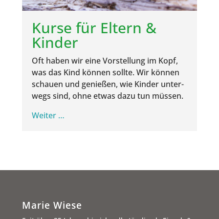
Kur­se für Eltern &
Kinder
Oft haben wir eine Vor­stel­lung im Kopf,
was das Kind kön­nen soll­te. Wir kön­nen
schau­en und genie­ßen, wie Kin­der unter­
wegs sind, ohne etwas dazu tun müssen.
Wei­ter …
Marie Wiese