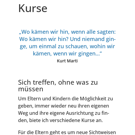
Kur­se
„Wo kämen wir hin, wenn alle sag­ten:
Wo kämen wir hin? Und nie­mand gin­
ge, um ein­mal zu schau­en, wohin wir
kämen, wenn wir gingen…“
Kurt Mar­ti
Sich tref­fen, ohne was zu
müssen
Um Eltern und Kin­dern die Mög­lich­keit zu
geben, immer wie­der neu ihren eige­nen
Weg und ihre eige­ne Aus­rich­tung zu fin­
den, bie­te ich ver­schie­de­ne Kur­se an.
Für die Eltern geht es um neue Sicht­wei­sen