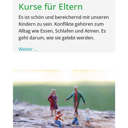
Kur­se für Eltern
Es ist schön und berei­chernd mit unse­ren
Kin­dern zu sein. Kon­flik­te gehö­ren zum
All­tag wie Essen, Schla­fen und Atmen. Es
geht dar­um, wie sie gelebt werden.
Wei­ter …