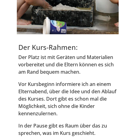
Der Kurs-Rah­men:
Der Platz ist mit Gerä­ten und Mate­ria­li­en
vor­be­rei­tet und die Eltern kön­nen es sich
am Rand bequem machen.
Vor Kurs­be­ginn infor­mie­re ich an einem
Eltern­abend, über die Idee und den Ablauf
des Kur­ses. Dort gibt es schon mal die
Mög­lich­keit, sich ohne die Kin­der
kennenzulernen.
In der Pau­se gibt es Raum über das zu
spre­chen, was im Kurs geschieht.