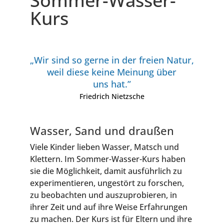
Som­­mer-Was­­ser-
Kurs
„Wir sind so ger­ne in der frei­en Natur,
weil die­se kei­ne Mei­nung über
uns hat.”
Fried­rich Nietzsche
Was­ser, Sand und draußen
Vie­le Kin­der lie­ben Was­ser, Matsch und
Klet­tern. Im Som­mer-Was­ser-Kurs haben
sie die Mög­lich­keit, damit aus­führ­lich zu
expe­ri­men­tie­ren, unge­stört zu for­schen,
zu beob­ach­ten und aus­zu­pro­bie­ren, in
ihrer Zeit und auf ihre Wei­se Erfah­run­gen
zu machen. Der Kurs ist für Eltern und ihre