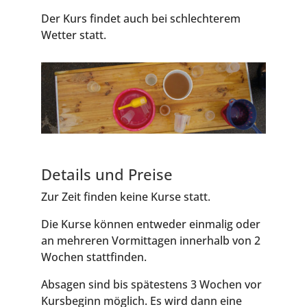
Der Kurs fin­det auch bei schlech­te­rem
Wet­ter statt.
Details und Preise
Zur Zeit fin­den kei­ne Kur­se statt.
Die Kur­se kön­nen ent­we­der ein­ma­lig oder
an meh­re­ren Vor­mit­ta­gen inner­halb von 2
Wochen stattfinden.
Absa­gen sind bis spä­tes­tens 3 Wochen vor
Kurs­be­ginn mög­lich. Es wird dann eine