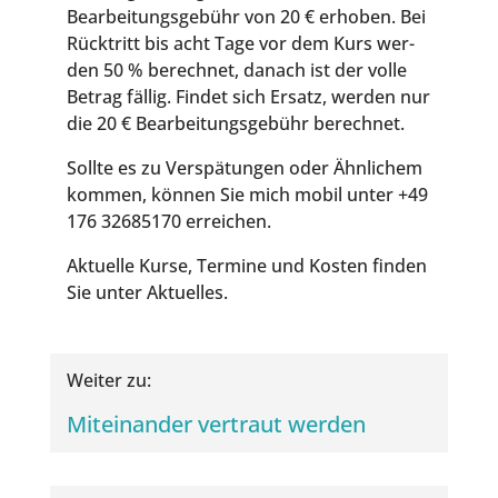
Bear­bei­tungs­ge­bühr von 20 € erho­ben. Bei
Rück­tritt bis acht Tage vor dem Kurs wer­
den 50 % berech­net, danach ist der vol­le
Betrag fäl­lig. Fin­det sich Ersatz, wer­den nur
die 20 € Bear­bei­tungs­ge­bühr berechnet.
Soll­te es zu Ver­spä­tun­gen oder Ähn­li­chem
kom­men, kön­nen Sie mich mobil unter +49
176 32685170 erreichen.
Aktu­el­le Kur­se, Ter­mi­ne und Kos­ten fin­den
Sie unter Aktuelles.
Wei­ter zu:
Mit­ein­an­der ver­traut werden