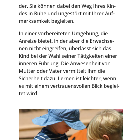
der. Sie kön­nen dabei den Weg Ihres Kin­
des in Ruhe und unge­stört mit Ihrer Auf­
merk­sam­keit begleiten.
In einer vor­be­rei­te­ten Umge­bung, die
Anrei­ze bie­tet, in der aber die Erwach­se­
nen nicht ein­grei­fen, über­lässt sich das
Kind bei der Wahl sei­ner Tätig­kei­ten einer
inne­ren Füh­rung. Die Anwe­sen­heit von
Mut­ter oder Vater ver­mit­telt ihm die
Sicher­heit dazu. Ler­nen ist leich­ter, wenn
es mit einem ver­trau­ens­vol­len Blick beglei­
tet wird.