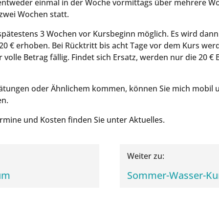
 ent­we­der ein­mal in der Woche vor­mit­tags über meh­re­re
 zwei Wochen statt.
spä­tes­tens 3 Wochen vor Kurs­be­ginn mög­lich. Es wird dann 
20 € erho­ben. Bei Rück­tritt bis acht Tage vor dem Kurs wer
 vol­le Betrag fäl­lig. Fin­det sich Ersatz, wer­den nur die 20 € 
spä­tun­gen oder Ähn­li­chem kom­men, kön­nen Sie mich mobil 
en.
Ter­mi­ne und Kos­ten fin­den Sie unter Aktuelles.
Wei­ter zu:
aum
Som­mer-Was­ser-Ku