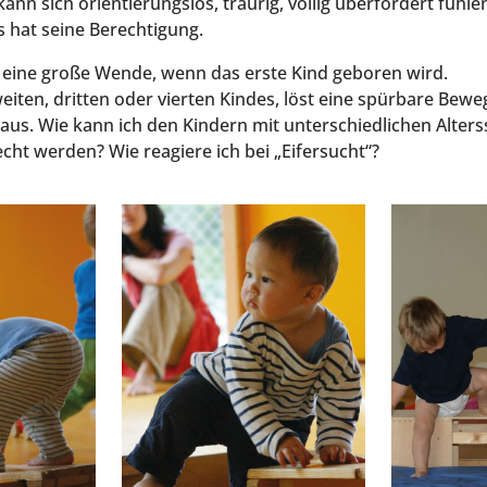
n sich ori­en­tie­rungs­los, trau­rig, völ­lig über­for­dert füh­
les hat sei­ne Berechtigung.
ine gro­ße Wen­de, wenn das ers­te Kind gebo­ren wird.
­ten, drit­ten oder vier­ten Kin­des, löst eine spür­ba­re Bewe
aus. Wie kann ich den Kin­dern mit unter­schied­li­chen Alters
cht wer­den? Wie reagie­re ich bei „Eifer­sucht“?