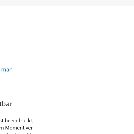
as man
stbar
fst beein­druckt,
nz im Moment ver­