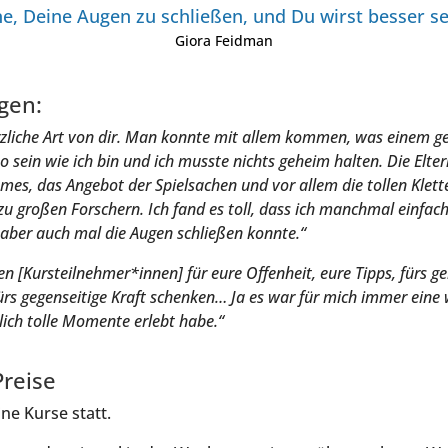
ne, Dei­ne Augen zu schlie­ßen, und Du wirst bes­ser s
Gio­ra Feidman
­gen:
rz­li­che Art von dir. Man konn­te mit allem kom­men, was einem g
 so sein wie ich bin und ich muss­te nichts geheim hal­ten. Die Elter
mes, das Ange­bot der Spiel­sa­chen und vor allem die tol­len Klet­te
zu gro­ßen For­schern. Ich fand es toll, dass ich manch­mal ein­fac
 aber auch mal die Augen schlie­ßen konnte.“
len [Kursteilnehmer*innen] für eure Offen­heit, eure Tipps, fürs 
rs gegen­sei­ti­ge Kraft schen­ken… Ja es war für mich immer eine 
lich tol­le Momen­te erlebt habe.“
Preise
­ne Kur­se statt.