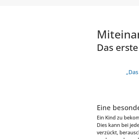
Mit­ein­
Das ers­t
„Das 
Eine beson­de
Ein Kind zu bekom­m
Dies kann bei jedem
ver­zückt, berausch