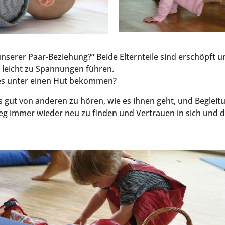
nse­rer Paar-Bezie­hung?“ Bei­de Eltern­tei­le sind erschöpft 
 leicht zu Span­nun­gen füh­ren.
es unter einen Hut bekommen?
t es gut von ande­ren zu hören, wie es ihnen geht, und Beglei
eg immer wie­der neu zu fin­den und Ver­trau­en in sich und di