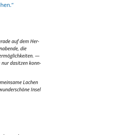
ehen.“
era­de auf dem Her­
n­aben­de, die
r­mög­lich­kei­ten. —
h nur dasit­zen konn­
gemein­sa­me Lachen
wun­der­schö­ne Insel