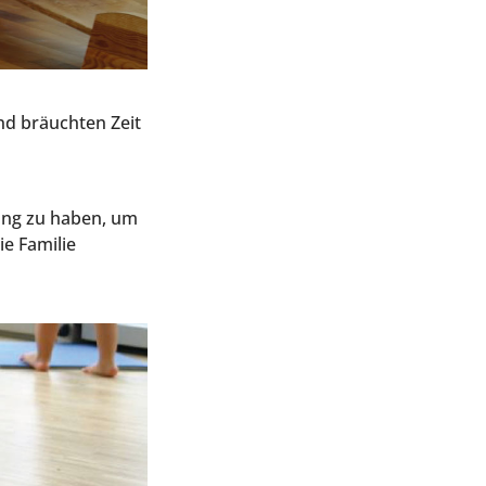
und bräuch­ten Zeit
­tung zu haben, um
e Fami­lie