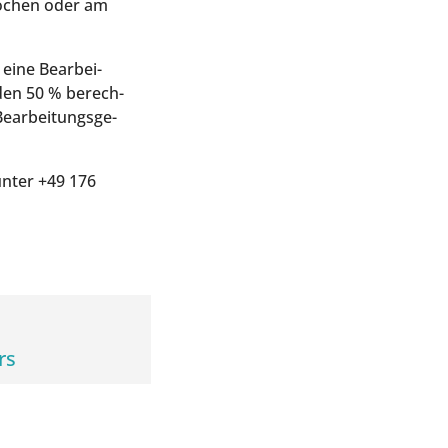
 Wochen oder am
eine Bear­bei­
­den 50 % berech­
Bear­bei­tungs­ge­
unter +49 176
rs