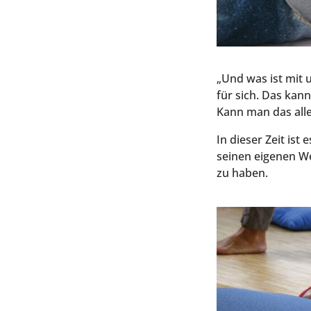
„Und was ist mit u
für sich. Das kann
Kann man das all
In die­ser Zeit is
sei­nen eige­nen W
zu haben.