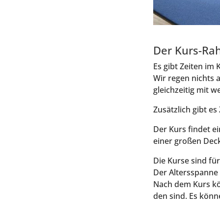
Der Kurs-Ra
Es gibt Zei­ten im 
Wir regen nichts an
gleich­zei­tig mit 
Zusätz­lich gibt e
Der Kurs fin­det e
einer gro­ßen Deck
Die Kur­se sind fü
Der Alters­span­ne
Nach dem Kurs kön
den sind. Es kön­n