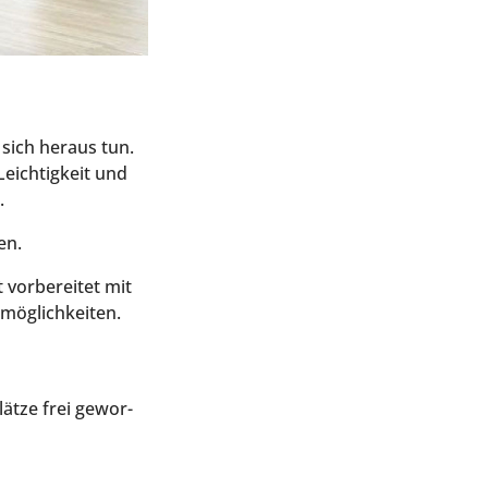
 sich her­aus tun.
Leich­tig­keit und
.
en.
or­be­rei­tet mit
ermöglichkeiten.
t­ze frei gewor­