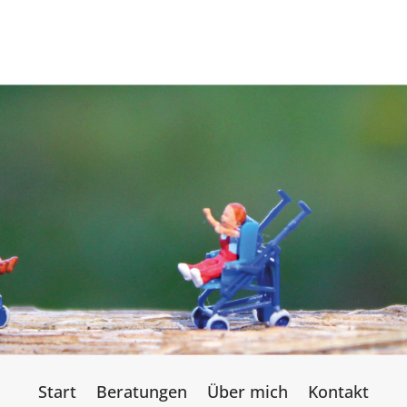
Start
Bera­tun­gen
Über mich
Kon­takt