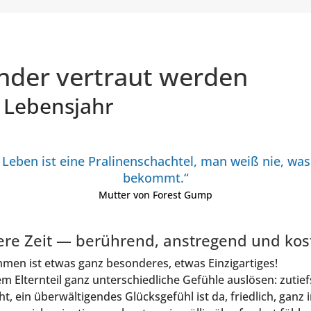
an­der ver­traut werden
e Lebensjahr
Leben ist eine Pra­li­nen­schach­tel, man weiß nie, w
bekommt.“
Mut­ter von Forest Gump
­re Zeit — berüh­rend, anst­re­gend und ko
en ist etwas ganz beson­de­res, etwas Ein­zig­ar­ti­ges!
 Eltern­teil ganz unter­schied­li­che Gefüh­le aus­lö­sen: zutie
t, ein über­wäl­ti­gen­des Glücks­ge­fühl ist da, fried­lich, ga