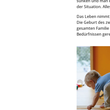
sun­ken und man kan
der Situa­ti­on. Al
Das Leben nimmt e
Die Geburt des zwei
gesam­ten Fami­lie 
Bedürf­nis­sen gere