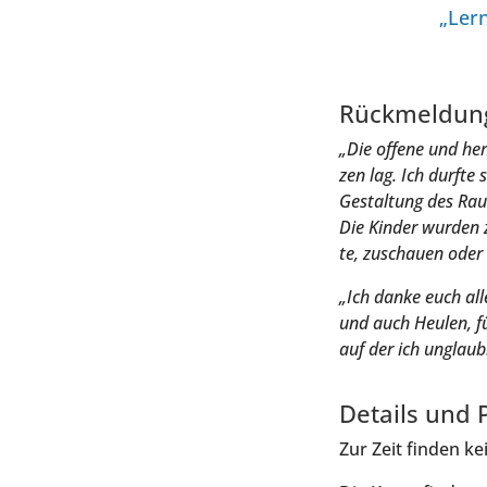
„Ler­
Rück­mel­dun
„Die offe­ne und he
zen lag. Ich durf­te
Gestal­tung des Rau­
Die Kin­der wur­den 
te, zuschau­en oder
„Ich dan­ke euch al
und auch Heu­len, fü
auf der ich unglaub­
Details und 
Zur Zeit fin­den kei