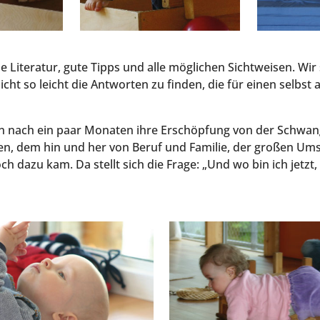
­se Lite­ra­tur, gute Tipps und alle mög­li­chen Sicht­wei­sen. Wi
cht so leicht die Ant­wor­ten zu fin­den, die für einen selbst
ren nach ein paar Mona­ten ihre Erschöp­fung von der Schwan
­ten, dem hin und her von Beruf und Fami­lie, der gro­ßen Ums
 dazu kam. Da stellt sich die Fra­ge: „Und wo bin ich jetzt,