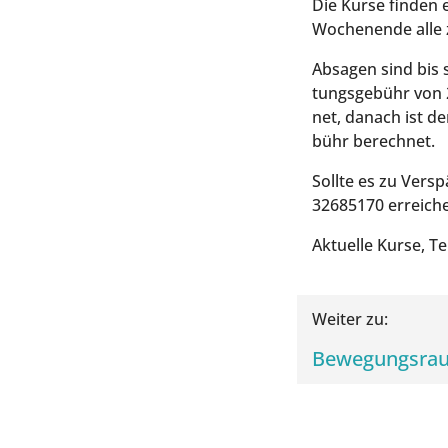
Die Kur­se fin­den
Wochen­en­de alle
Absa­gen sind bis 
tungs­ge­bühr von 
net, danach ist der
bühr berechnet.
Soll­te es zu Ver­
32685170 erreich
Aktu­el­le Kur­se, 
Wei­ter zu:
Bewe­gungs­r