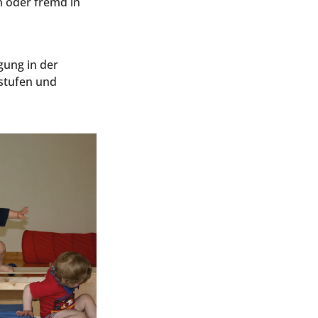
len oder fremd in
­gung in der
­stu­fen und