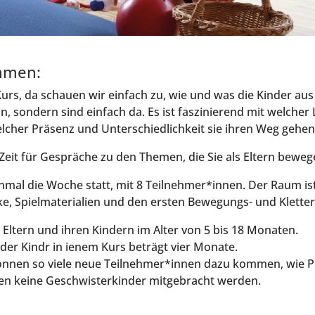
h­men:
Kurs, da schau­en wir ein­fach zu, wie und was die Kin­der aus
, son­dern sind ein­fach da. Es ist fas­zi­nie­rend mit wel­cher 
wel­cher Prä­senz und Unter­schied­lich­keit sie ihren Weg gehen
s Zeit für Gesprä­che zu den The­men, die Sie als Eltern beweg
in­mal die Woche statt, mit 8 Teilnehmer*innen. Der Raum ist v
e, Spiel­ma­te­ria­li­en und den ers­ten Bewe­gungs- und Klett
r Eltern und ihren Kin­dern im Alter von 5 bis 18 Mona­ten.
 der Kin­dr in ienem Kurs beträgt vier Mona­te.
­nen so vie­le neue Teilnehmer*innen dazu kom­men, wie Plä
en kei­ne Geschwis­ter­kin­der mit­ge­bracht werden.