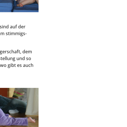
r sind auf der
 am stim­migs­
­ger­schaft, dem
tel­lung und so
 wo gibt es auch