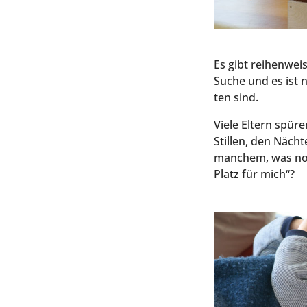
Es gibt rei­hen­wei
Suche und es ist ni
ten sind.
Vie­le Eltern spü­
Stil­len, den Näch
man­chem, was noch
Platz für mich“?